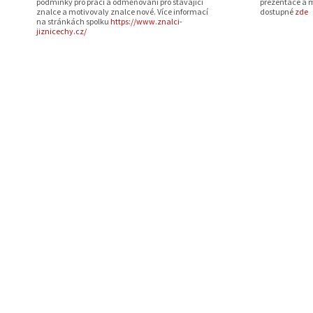
podmínky pro práci a odměňování pro stávající
prezentace a m
znalce a motivovaly znalce nové. Více informací
dostupné
zde
na stránkách spolku
https://www.znalci-
jiznicechy.cz/