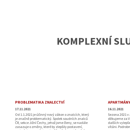
KOMPLEXNÍ SL
ODBORNOST, 
PROBLEMATIKA ZNALECTVÍ
APARTMÁNY
17.11.2021
16.11.2021
Od 1.1.2021 je účinný nový zákon o znalcích, který
Sezona 2021 v
je značně problematický. Spolek soudních znalců
děkujeme za V
ČR, sekce Jižní Čechy, jehož jsme členy, se nadále
dalších vylepše
zasazuje o změny, které by zlepšily postavení,
vítáni. Podrob