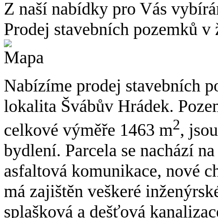
Z naší nabídky pro Vás vybírá
Prodej stavebních pozemků v 
Nabízíme prodej stavebních p
lokalita Švábův Hrádek. Pozem
2
celkové výměře 1463 m
, jso
bydlení. Parcela se nachází n
asfaltová komunikace, nové c
má zajištěn veškeré inženýrské 
splašková a dešťová kanalizac