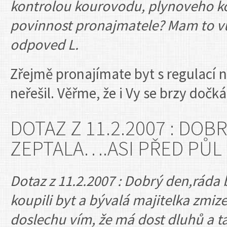
kontrolou kourovodu, plynoveho kotl
povinnost pronajmatele? Mam to vub
odpoved L.
Zřejmě pronajímate byt s regulací 
neřešil. Věřme, že i Vy se brzy dočká
DOTAZ Z 11.2.2007 : DOB
ZEPTALA….ASI PŘED PŮL
Dotaz z 11.2.2007 : Dobrý den,ráda
koupili byt a bývalá majitelka zmize
doslechu vím, že má dost dluhů a ta