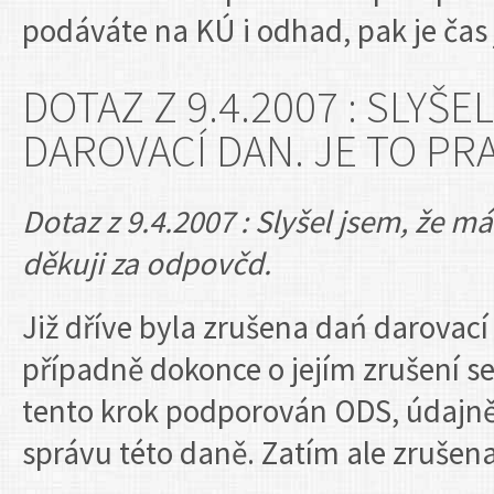
podáváte na KÚ i odhad, pak je čas 
DOTAZ Z 9.4.2007 : SLYŠ
DAROVACÍ DAN. JE TO PR
Dotaz z 9.4.2007 : Slyšel jsem, že m
děkuji za odpovčd.
Již dříve byla zrušena dań darovací 
případně dokonce o jejím zrušení se 
tento krok podporován ODS, údajně
správu této daně. Zatím ale zrušena