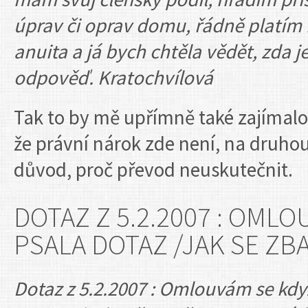
úprav či oprav domu, řádně platím n
anuita a já bych chtěla vědět, zda 
odpověď. Kratochvílová
Tak to by mě upřímně také zajímalo
že právní nárok zde není, na druho
důvod, proč převod neuskutečnit.
DOTAZ Z 5.2.2007 : OML
PSALA DOTAZ /JAK SE ZB
Dotaz z 5.2.2007 : Omlouvám se když