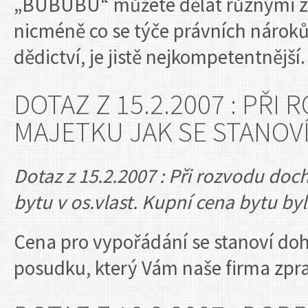
„BUBUBU“ můžete dělat různými z
nicméně co se týče právních nároků,
dědictví, je jistě nejkompetentnější.
DOTAZ Z 15.2.2007 : PŘ
MAJETKU JAK SE STANOVÍ
Dotaz z 15.2.2007 : Při rozvodu doc
bytu v os.vlast. Kupní cena bytu byl
Cena pro vypořádání se stanoví do
posudku, který Vám naše firma zpr