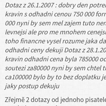
Dotaz z 26.1.2007 : dobry den potre
kravin s odhadni cenou 750 000 fo
000 nyni by sem mel zajem tuto nemo
levnejsi ale pro me mnohem cenejsi
toho financne vysel rozume jaka d
odhadni ceny dekuji Dotaz z 28.1.20
kravin odhadni cena byla 785000 
soutezi za80000 nyni by sem chtel t
ca100000 bylo by to bez doplatku j
jaky postup dekuju
Zřejmě 2 dotazy od jednoho pisatele