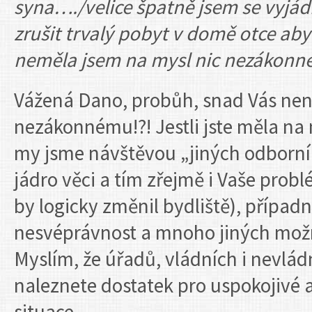
syna…./velice špatně jsem se vyjád
zrušit trvalý pobyt v domě otce ab
neměla jsem na mysl nic nezákonn
Vážená Dano, probůh, snad Vás ne
nezákonnému!?! Jestli jste měla na 
my jsme návštěvou „jiných odborník
jádro věci a tím zřejmě i Vaše probl
by logicky změnil bydliště), případ
nesvéprávnost a mnoho jiných možno
Myslím, že úřadů, vládních i nevlád
naleznete dostatek pro uspokojivé a
situace..