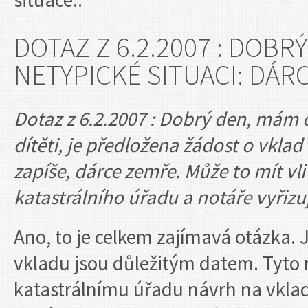
DOTAZ Z 6.2.2007 : DOBR
NETYPICKÉ SITUACI: DÁRC
Dotaz z 6.2.2007 : Dobrý den, mám o
dítěti, je předložena žádost o vkla
zapíše, dárce zemře. Může to mít vli
katastrálního úřadu a notáře vyřizuj
Ano, to je celkem zajímavá otázka. J
vkladu jsou důležitým datem. Tyto n
katastrálnímu úřadu návrh na vklad,