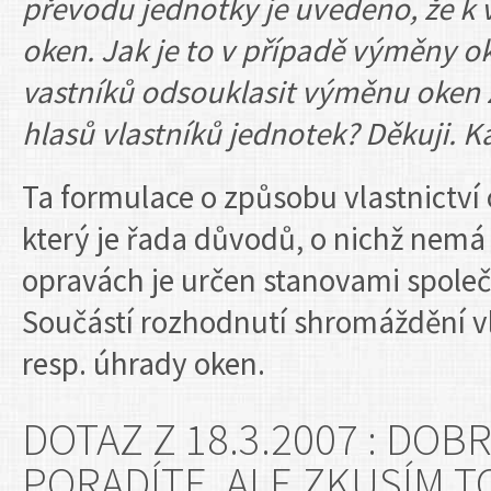
převodu jednotky je uvedeno, že k vl
oken. Jak je to v případě výměny o
vastníků odsouklasit výměnu oken z
hlasů vlastníků jednotek? Děkuji. K
Ta formulace o způsobu vlastnictví
který je řada důvodů, o nichž nemá
opravách je určen stanovami společe
Součástí rozhodnutí shromáždění vl
resp. úhrady oken.
DOTAZ Z 18.3.2007 : DOB
PORADÍTE, ALE ZKUSÍM T