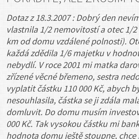
Dotaz z 18.3.2007 : Dobrý den nevím
vlastnila 1/2 nemovitostí a otec 1
km od domu vzdálené polnosti). Ote
každá zdědila 1/6 majetku v hodnot
nebydlí. V roce 2001 mi matka darov
zřízené věcné břemeno, sestra nedos
vyplatit částku 110 000 Kč, abych by
nesouhlasila, částka se ji zdála ma
domluvit. Do domu musím investova
000 Kč. Tak vysokou částku mi banka
hodnota domu ještě stoupne, chce si 