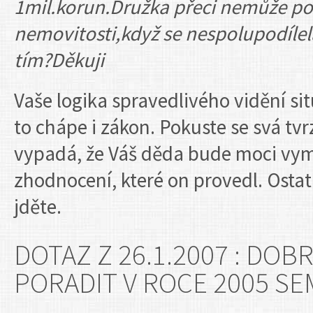
1mil.korun.Družka přeci nemůže po
nemovitosti,když se nespolupodílela
tím?Děkuji
Vaše logika spravedlivého vidění si
to chápe i zákon. Pokuste se svá tv
vypadá, že Váš děda bude moci vym
zhodnocení, které on provedl. Osta
jděte.
DOTAZ Z 26.1.2007 : DO
PORADIT V ROCE 2005 SE