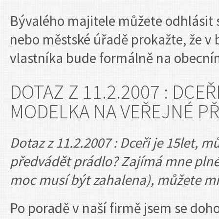
Bývalého majitele můžete odhlásit s
nebo městské úřadě prokažte, že v b
vlastníka bude formálně na obecním
DOTAZ Z 11.2.2007 : DCEŘ
MODELKA NA VEŘEJNÉ PŘ
Dotaz z 11.2.2007 : Dceři je 15let, 
předvádět prádlo? Zajímá mne plné 
moc musí být zahalena), můžete mi
Po poradě v naší firmě jsem se doho