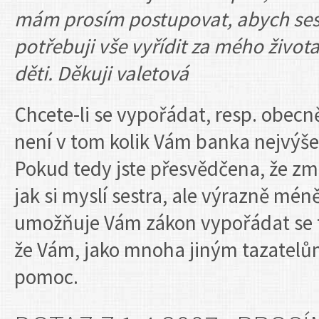
mám prosím postupovat, abych sestře
potřebuji vše vyřídit za mého živo
děti. Děkuji valetová
Chcete-li se vypořádat, resp. obecn
není v tom kolik Vám banka nejvýše 
Pokud tedy jste přesvědčena, že zm
jak si myslí sestra, ale výrazně mé
umožňuje Vám zákon vypořádat se t
že Vám, jako mnoha jiným tazatelům
pomoc.