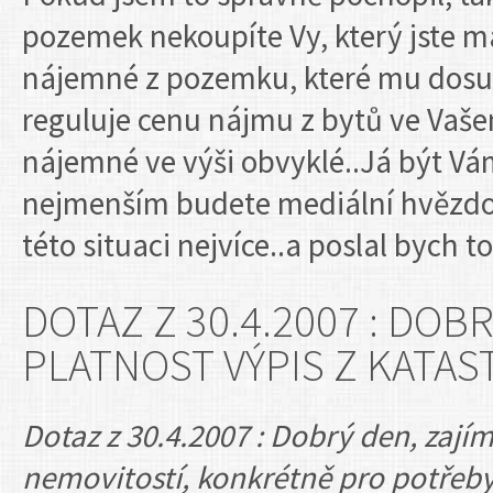
pozemek nekoupíte Vy, který jste 
nájemné z pozemku, které mu dosud
reguluje cenu nájmu z bytů ve Vaš
nájemné ve výši obvyklé..Já být Vám
nejmenším budete mediální hvězdo
této situaci nejvíce..a poslal bych t
DOTAZ Z 30.4.2007 : DOB
PLATNOST VÝPIS Z KATA
Dotaz z 30.4.2007 : Dobrý den, zají
nemovitostí, konkrétně pro potřeby