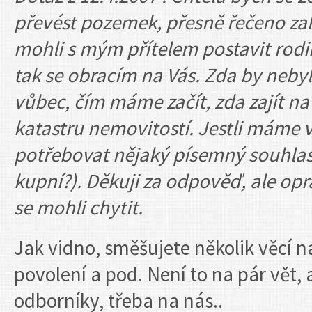
převést pozemek, přesně řečeno za
mohli s mým přítelem postavit rod
tak se obracím na Vás. Zda by nebyl
vůbec, čím máme začít, zda zajít na
katastru nemovitostí. Jestli máme 
potřebovat nějaký písemný souhlas
kupní?). Děkuji za odpověď, ale o
se mohli chytit.
Jak vidno, směšujete několik věcí 
povolení a pod. Není to na pár vět, 
odborníky, třeba na nás..