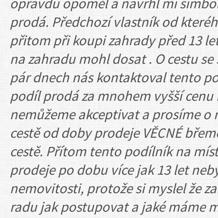
opravdu opoměl a navrhl mi simboli
prodá. Předchozí vlastník od kter
přitom při koupi zahrady před 13 le
na zahradu mohl dosat . O cestu se s
pár dnech nás kontaktoval tento podí
podíl prodá za mnohem vyšší cenu 
nemůžeme akceptivat a prosíme o ra
cestě od doby prodeje VĚCNÉ břemen
cestě. Přítom tento podílník na mís
prodeje po dobu více jak 13 let neby
nemovitosti, protože si myslel že z
radu jak postupovat a jaké máme m