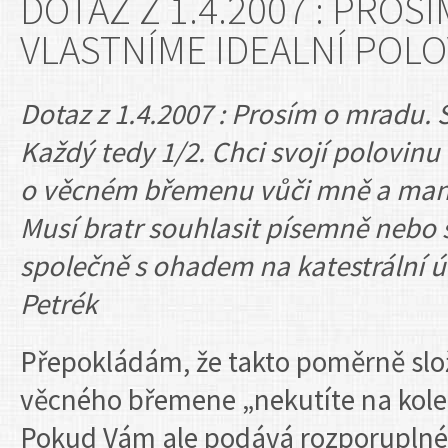
DOTAZ Z 1.4.2007 : PROS
VLASTNÍME IDEALNÍ POL
Dotaz z 1.4.2007 : Prosím o mradu.
Každý tedy 1/2. Chci svojí polovinu
o věcném břemenu vůči mně a manže
Musí bratr souhlasit písemně nebo s
společně s ohadem na katestrální 
Petrék
Přepokládám, že takto poměrně slo
věcného břemene „nekutíte na kolen
Pokud Vám ale podává rozporuplné i