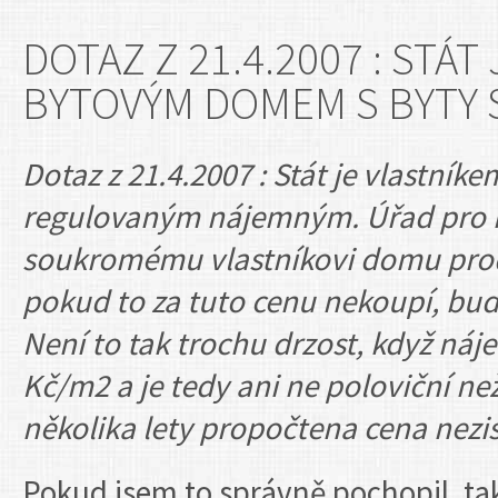
DOTAZ Z 21.4.2007 : ST
BYTOVÝM DOMEM S BYTY 
Dotaz z 21.4.2007 : Stát je vlast
regulovaným nájemným. Úřad pro h
soukromému vlastníkovi domu prod
pokud to za tuto cenu nekoupí, bu
Není to tak trochu drzost, když náj
Kč/m2 a je tedy ani ne poloviční ne
několika lety propočtena cena ne
Pokud jsem to správně pochopil, ta