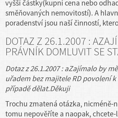
vyšší částky(kupní cena nebo odhad
směňovaných nemovitostí). A hlavn
poradenství jsou naší činností, kter
DOTAZ Z 26.1.2007 : AZA
PRÁVNÍK DOMLUVIT SE S
Dotaz z 26.1.2007 : aZajímalo by m
uřadem bez majitele RD povolení k 
případě dělat.Děkuji
Trochu zmatená otázka, nicméně-ni
tomu nepověříte a naopak, chcete-