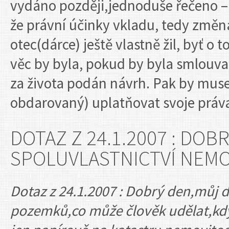
vydáno později,jednoduše řečeno – 
že právní účinky vkladu, tedy změna
otec(dárce) ještě vlastně žil, byť o
věc by byla, pokud by byla smlouva
za života podán návrh. Pak by muse
obdarovaný) uplatňovat svoje práva
DOTAZ Z 24.1.2007 : DOB
SPOLUVLASTNICTVÍ NEMO
Dotaz z 24.1.2007 : Dobrý den,můj d
pozemků,co může člověk udělat,když