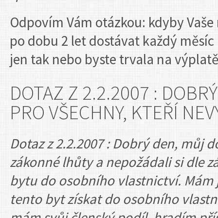
Odpovím Vám otázkou: kdyby Vaše m
po dobu 2 let dostávat každý měsíc u
jen tak nebo byste trvala na výplat
DOTAZ Z 2.2.2007 : DOBR
PRO VŠECHNY, KTEŘÍ NEV
Dotaz z 2.2.2007 : Dobrý den, můj do
zákonné lhůty a nepožádali si dle 
bytu do osobního vlastnictví. Mám 
tento byt získat do osobního vlast
mám svůj členský podíl, hradím pří