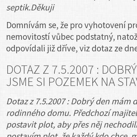
septik.Děkuji
Domnívám se, že pro vyhotovení proj
nemovitostí vůbec podstatný, natož
odpovídali již dříve, viz dotaz ze dn
DOTAZ Z 7.5.2007 : DOBR
JSME SI POZEMEK NA S
Dotaz z 7.5.2007 : Dobrý den mám d
rodinného domu. Předchozí majitel h
postavit plot, aby přes něj nechodili
postavím plot, že každý kdo chce, 