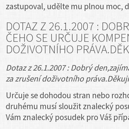
zastupoval, udělte mu plnou moc, d
DOTAZ Z 26.1.2007 : DOB
ČEHO SE URČUJE KOMPE
DOŽIVOTNÍHO PRÁVA.DĚK
Dotaz z 26.1.2007 : Dobrý den,zají
za zrušení doživotního práva.Děkuji
Určuje se dohodou stran nebo roz
druhému musí sloužit znalecký pos
Vám znalecký posudek pro Váš příp