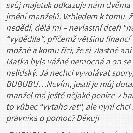
svůj majetek odkazuje nám dvěma
jmění manželů. Vzhledem k tomu, že
nedědí, dělá mi – nevlastní dceři “n
“vydědila“, přičemž většinu financí
možné a komu říci, že si vlastně an
Matka byla vážně nemocná a on se o
nelidský. Já nechci vyvolávat spory,
BUBUBU…Nevím, jestli je můj dotaz
manžel má ještě nějaké peníze v ba
to vůbec “vytahovat“, ale nyní chc
právníka o pomoc? Děkuji