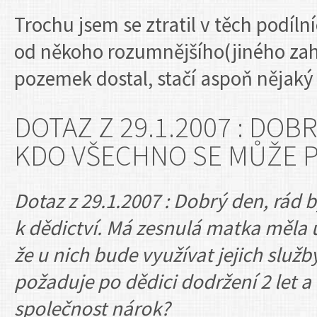
Trochu jsem se ztratil v těch podíln
od někoho rozumnějšího(jiného zah
pozemek dostal, stačí aspoň nějaký
DOTAZ Z 29.1.2007 : DOB
KDO VŠECHNO SE MŮŽE P
Dotaz z 29.1.2007 : Dobrý den, rád 
k dědictví. Má zesnulá matka měla
že u nich bude využívat jejich služ
požaduje po dědici dodržení 2 let a
společnost nárok?