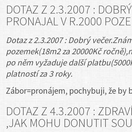
DOTAZ Z 2.3.2007 : DOBR
PRONAJAL V R.2000 POZE
Dotaz z 2.3.2007 : Dobrý večer.Znám
pozemek(18m2 za 20000Kč ročně),n
po něm vyžaduje další platbu(5000
platností za 3 roky.
Zábor=pronájem, pochybuji, že by b
DOTAZ Z 4.3.2007 : ZDRA
,JAK MOHU DONUTIT SOU