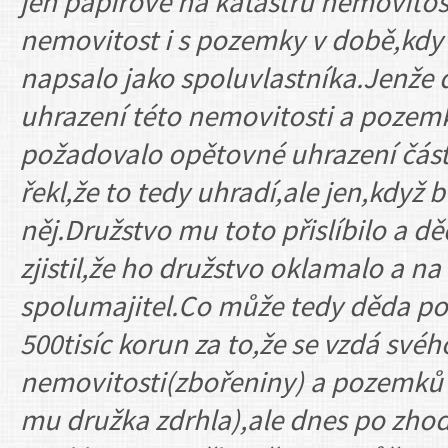
jen papírově na katastru nemovitost
nemovitost i s pozemky v době,kdy ž
napsalo jako spoluvlastníka.Jenže 
uhrazení této nemovitosti a pozem
požadovalo opětovné uhrazení část
řekl,že to tedy uhradí,ale jen,kdy
něj.Družstvo mu toto přislíbilo a dě
zjistil,že ho družstvo oklamalo a na
spolumajitel.Co může tedy děda p
500tisíc korun za to,že se vzdá sv
nemovitosti(zbořeniny) a pozemků b
mu družka zdrhla),ale dnes po zhod