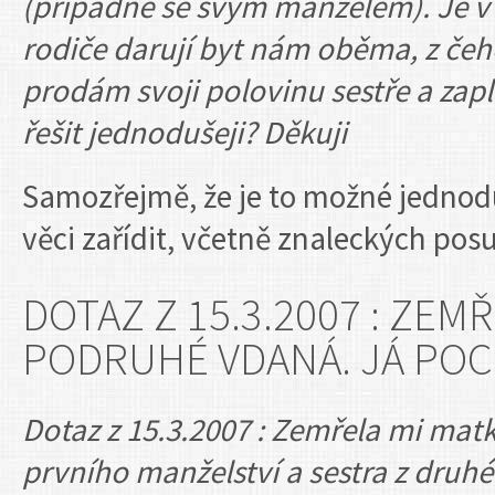
(případně se svým manželem). Je v
rodiče darují byt nám oběma, z čeho
prodám svoji polovinu sestře a zapl
řešit jednodušeji? Děkuji
Samozřejmě, že je to možné jednod
věci zařídit, včetně znaleckých po
DOTAZ Z 15.3.2007 : ZEMŘ
PODRUHÉ VDANÁ. JÁ POC
Dotaz z 15.3.2007 : Zemřela mi mat
prvního manželství a sestra z druhé